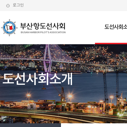
로그인
도선사회
회장인사
조직도
도선선 현
도선사회소개
도선사 소
오시는 길
부산항도선사회는
보다 안전한 선박, 보다 깨끗한 바다를
지향합니다.