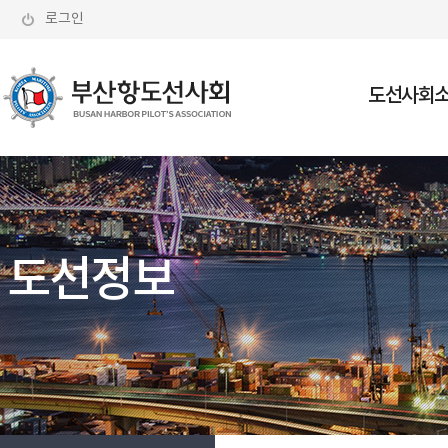
로그인
도선사회
회장인사
조직도
도선선 현
도선정보
도선사 소
오시는 길
부산항도선사회는
보다 안전한 선박, 보다 깨끗한 바다를
지향합니다.