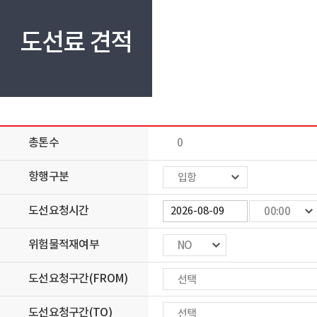
도선료 견적
총톤수
항행구분
입항
도선요청시간
00:00
위험물적재여부
NO
도선요청구간(FROM)
선택
도선요청구간(TO)
선택